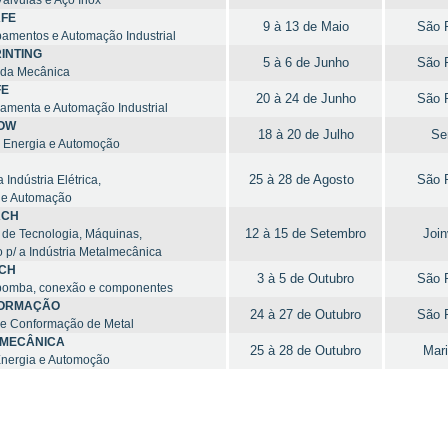
Válvulas e Aço Inox
FE
9 à 13 de Maio
São P
pamentos e Automação Industrial
RINTING
5 à 6 de Junho
São P
l da Mecânica
FE
20 à 24 de Junho
São P
ramenta e Automação Industrial
OW
18 à 20 de Julho
Ser
, Energia e Automoção
25 à 28 de Agosto
São P
 Indústria Elétrica,
a e Automação
ACH
12 à 15 de Setembro
Join
 de Tecnologia, Máquinas,
p/ a Indústria Metalmecânica
CH
3 à 5 de Outubro
São P
a, bomba, conexão e componentes
FORMAÇÃO
24 à 27 de Outubro
São P
 e Conformação de Metal
LMECÂNICA
25 à 28 de Outubro
Mari
Energia e Automoção