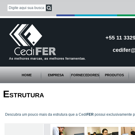
+55 11 3329
cedifer@
HOME
EMPRESA
FORNECEDORES
PRODUTOS
E
STRUTURA
Descubra um pouco mais da estrutura que a Cedi
FER
possui exclusivamente pa